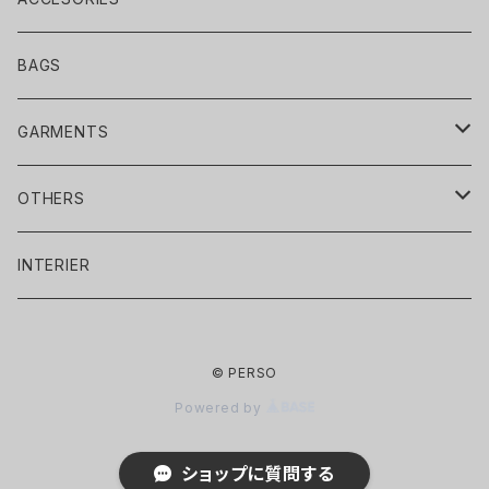
BRACELET
BAGS
NECKLACE
GARMENTS
PIERCE / EARRING
SWEAT&PARKA
OTHERS
RING
CARDIGAN
CAP/HAT
INTERIER
CAP
BROACH
KNIT
BELT
© PERSO
KNITCAP
CARDIGAN
SILVER ACCESORIES
COAT
GLOVE
Powered by
BERET
SWEATER
OTHERS
T-SHIRT
MUFFLER
ショップに質問する