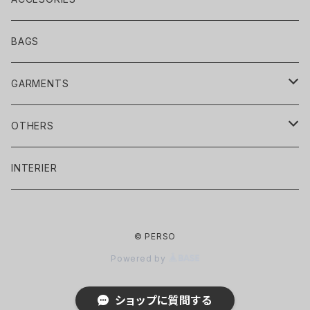
BRACELET
BAGS
NECKLACE
GARMENTS
PIERCE / EARRING
SWEAT&PARKA
OTHERS
RING
CARDIGAN
CAP/HAT
INTERIER
CAP
BROACH
KNIT
BELT
© PERSO
KNITCAP
CARDIGAN
SILVER ACCESORIES
COAT
GLOVE
Powered by
BERET
SWEATER
OTHERS
T-SHIRT
MUFFLER
ショップに質問する